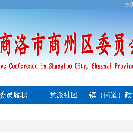
注
委员履职
党派社团
镇（街道）政