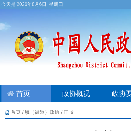
今天是
2026年8月6日 星期四
首页
政协概况
政协
首页
/
镇（街道）政协
/正文