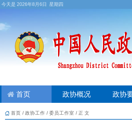
今天是
2026年8月6日 星期四
首页
政协概况
政协
首页
/
政协工作
/
委员工作室
/正文