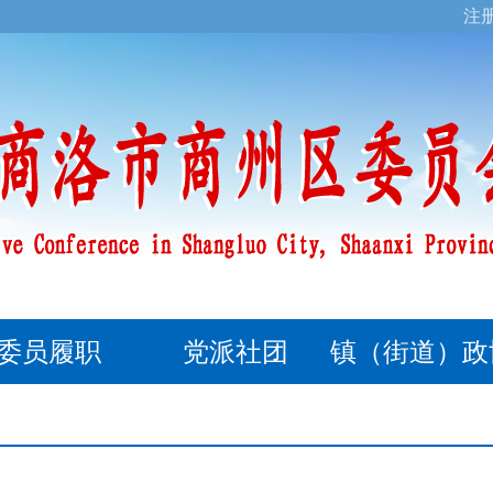
注
委员履职
党派社团
镇（街道）政