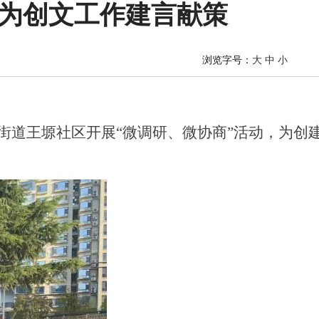
区为创文工作建言献策
浏览字号：
大
中
小
街道王塬社区开展“微调研、微协商”活动，为创