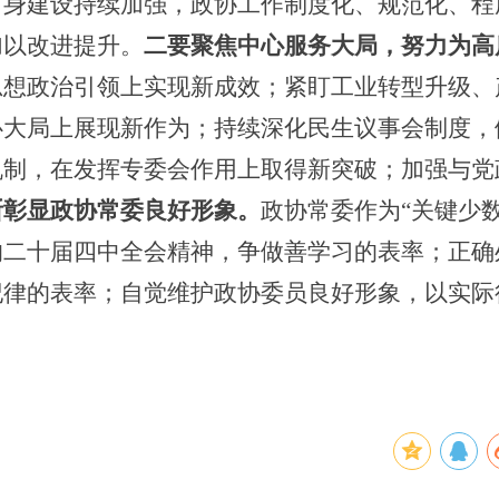
自身建设持续加强，政协工作制度化、规范化、程
加以改进提升。
二要
聚焦中心服务大局，努力为高
思想政治引领上实现新成效；紧盯工业转型升级、
心大局上展现新作为；持续深化民生议事会制度，
机制，在发挥专委会作用上取得新突破；加强与党
断
彰显政协常委
良好
形象。
政协常委作为“关键少数
的二十届四中全会精神，争做善学习的表率；正确
纪律的表率；自觉维护政协委员良好形象，以实际