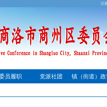
注
委员履职
党派社团
镇（街道）政