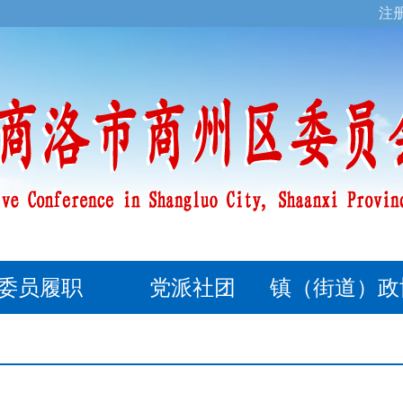
注
委员履职
党派社团
镇（街道）政